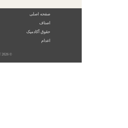
صفحه اصلی
اصناف
حقوق آکادمیک
اعدام
© 2026 کلیه حقوق این سایت متعلق به خبرگزاری هرانا، ارگان خبری مجموعه فعالان حقوق بشر در ایران است