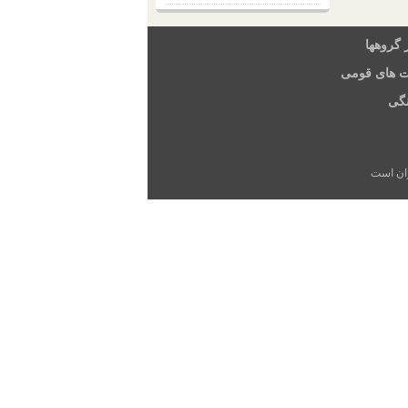
 گروهها
ت های قومی
گی