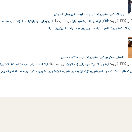
بازداشت یک شهروند در مهاباد توسط نیروهای امنیتی
slide
آرشیو
اندیشه و بیان
آذربایجان غربی
ارتباط با احزاب کرد مخالف
گروه:
,
,
برچسب ها:
ازداشت شهروندان
عبدالواحد امین پور
عبدالواحد امین‌پور
مهاباد
کاهش محکومیت یک شهروند کرد به ۳ ماه حبس
آرشیو
اندیشه و بیان
زندانیان
ارتباط با احزاب کرد مخالف نظام
تشویش
گروه:
,
,
برچسب ها:
 شمالی
دادگاه تجدید نظر شیروان
زندان بجنورد
شهرستان شیروان
شهروند کرد
نورمحمد افشار نادری