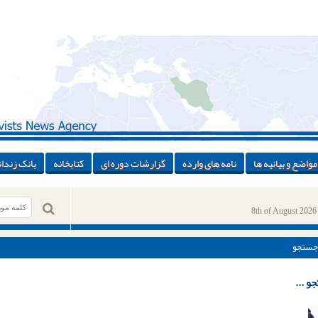
مواضع و بیانیه ها
نامه های وارده
گزارشات دوره ای
کتابخانه
بانک زندان
8th of August 2026
جستجو
و ...