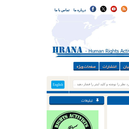
درباره ما
تماس با ما
یان
انتشارات
صفحات ویژه
English
تبلیغات