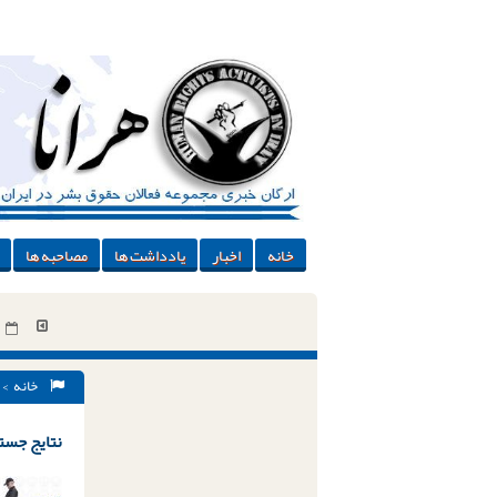
خانه
اخبار
یادداشت ها
مصاحبه ها
خانه
> 
نتایج جستج