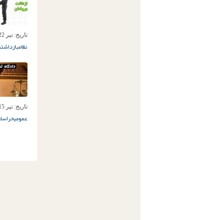
تاریخ:
تیر 22ام, 1397
نظام
بازداشت
ب
تاریخ:
تیر 15ام, 1397
عمومی
خراسان