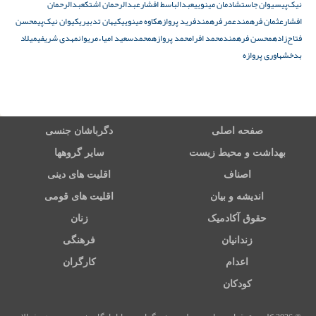
نیک‌پی
سیوان جاست
شادمان مینویی
عبدالباسط افشار
عبدالرحمان اشتک
عبدالرحمان
افشار
عثمان فرهمند
عمر فرهمند
فرید پروازه
کاوه مینویی
کیهان تدبیری
کیوان نیک‌پی
محسن
فتاح‌زاده
محسن فرهمند
محمد افرا
محمد پروازه
محمدسعید امیاء
مریوان
مهدی شریفی
میلاد
بدخش
هاوری پروازه
صفحه اصلی
دگرباشان جنسی
بهداشت و محیط زیست
سایر گروهها
اصناف
اقلیت های دینی
اندیشه و بیان
اقلیت های قومی
حقوق آکادمیک
زنان
زندانیان
فرهنگی
اعدام
کارگران
کودکان