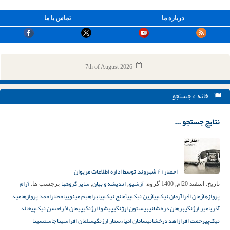
درباره ما
تماس با ما
7th of August 2026
خانه
> جستجو
نتایج جستجو ...
احضار ۴۱ شهروند توسط اداره اطلاعات مریوان
آرشیو
اندیشه و بیان
سایر گروهها
آرام
تاریخ:
اسفند 20ام, 1400
گروه:
,
,
برچسب ها:
پروازه
آرمان افرا
آرمان نیک‌پی
آرین نیک‌پی
آمانج نیک‌پی
ابراهیم مینویی
احضار
احمد پروازه
امید
آذری
امیر ارژنگی
برهان درخشانی
بیستون ارژنگی
پیشوا ارژنگی
پیمان افرا
حسن نیک‌پی
خالد
نیک‌پی
رحمت افرا
زاهد درخشانی
سامان امیاء
ستار ارژنگی
سلمان افرا
سینا جاست
سینا