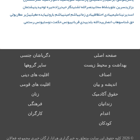
بزازی
نسرین علوی
نشاط سحابی
نصرالله لشنی
نگار حیدرزادە
نیره توحیدی
نیشتمان
اسدیر
نیناعلیمی
هادی احتظاظی
هادی زمانی
هاشم امینی
هاشم باروتی
هایده مغیثی
هژیر عطاری
ولی
حق شناس
وهاب انصاری
یدالله بلدی
یدی قربانی
یونس حکمت دوست
یونس رستمی
صفحه اصلی
دگرباشان جنسی
بهداشت و محیط زیست
سایر گروهها
اصناف
اقلیت های دینی
اندیشه و بیان
اقلیت های قومی
حقوق آکادمیک
زنان
زندانیان
فرهنگی
اعدام
کارگران
کودکان
© 2026 کلیه حقوق این سایت متعلق به خبرگزاری هرانا، ارگان خبری مجموعه فعالان