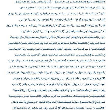
دانشگاه‌
اسدالله فخیمی
اسفندیار طبری
اسماعیل زرگریان
اسماعیل صفرزاده
اسماعیل
یزدانی
اصغر ممبینی
افغانستان
اکبر نوری
الهام رحیمی
الهه امانی
امید نبوی
امیر مسعود
اکبرآبادی
انکار دولت ایران
انیسه بیات
بابک امیرخسروی
باویان ملک
بهرام امامی
بهروز بیات
بهروز
خلیق
بهزاد کریمی
بهناز کیانی
بهنام ابراهیم زاده
بهنام بیات
بهنوش زرین کمر
بهیار
قهرمانی
بیژن افتخاری
بیژن پیرزاده
بیژن گل افرا
پرتو نوری علاء
پَرَن قاسمی
پرهام چشم
پرویز
مختاری
پروین ملک
پریسا خالقی
تبعیض نژادی
تکذیب دولت ایران
توران همتی
تورج
ابوذرخانی
جاهد
جعفر جودکی
جعفر کیوانچهر
جلال جلالی زاده
جلال صمصامی
جلال کیابی
جنایت
علیه شهروندان افغانستان
جنایت علیه کولبران
جواد رحیم پور
حسن جعفری
حسن زهتاب
حسن
گلشاهی
حسن نایب هاشم
حسن یوسفی اشکوری
حسین
حسین بحیرایی
حسین پورجانکی
حسین
چابک
حسین رفیعی
حسین سربندی
حسین عباسی
حسین غلامی آذر
حسین کربلایی
حسین
کشوردوست کلتی
حسین کمالی
حمید آصفی
حمید کوثری
حمیدرضا رسولیان
حنیف کراگری
حوریه
خانپور
خسرو بندری
داریوش لطیف پور
داوود نوائیان
راحله طارانی
رحمان لیوانی
رحیم عابدان
زاده
رسوا تیهوئیان
رسول بداقی
رضا شیرازی
رضا علوی
رضا علیجانی
رضا غفوری
رضا قریشی
رضا
کاظمی فومنی
رضا مبین
رضا محمدی
رقیه زارع پور
روجا درود
زهرا آقاخانی
زهرا رحیمی
زهرا
سیادت
زهره امامی
زینب محوی
ژیلا مکوندی
سارا امانی
ساسان سلیمانی
سعید باقرنژاد
سعید
پیوندی
سعید رهنما
سکینه اسودی قوشچی
سلیم پادبان
سمیه علوی
سهراب رزاقی
سهیلا
گلشاهی
سوسن طلوعی
سیامک سلطانی
سیامک فرید
سیاوش قائنی
سید حسین موسوی
سید
علی شیخ الاسلامی
سیران محمدحسینی
شبنم شجری زاده
شکرالله مسیح پور
شهروندان
افغان
شهریار دبیرزاده
شیوا رشیدی
صادق کارگر
عباس پوراظهری
عباس خرسندی
عبدالله