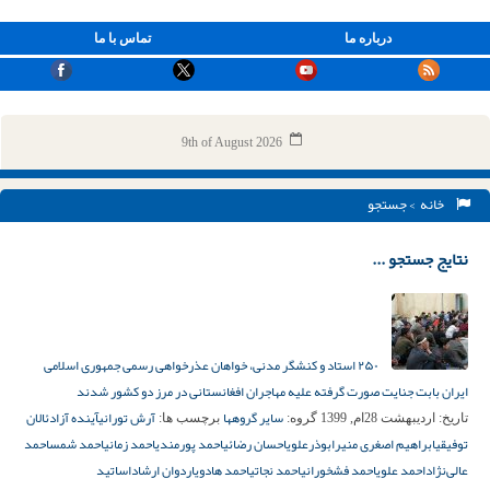
درباره ما
تماس با ما
9th of August 2026
خانه
> جستجو
نتایج جستجو ...
۲۵۰ استاد و کنشگر مدنی، خواهان عذرخواهی رسمی جمهوری اسلامی
ایران بابت جنایت صورت گرفته علیه مهاجران افغانستانی در مرز دو کشور شدند
سایر گروهها
آرش تورانی
آینده آزاد
ئالان
تاریخ:
اردیبهشت 28ام, 1399
گروه:
برچسب ها:
توفیقی
ابراهیم اصغری منیر
ابوذرعلوی
احسان رضائی
احمد پورمندی
احمد زمانی
احمد شمس
احمد
عالی‌نژاد
احمد علوی
احمد فشخورانی
احمد نجاتی
احمد هادوی
اردوان ارشاد
اساتید