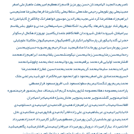
ناصری
عبدالمجید الهامی
عدنان حسن پور
عزیز قاسم زاده
عظیم امیری
عفت ماهباز
علی اصغر
ممبینی
علی پورنقوی
علی رحیمی مقدم
علی سلطانی
علی یکتا
علیرضا فرهانی
علیرضا همتی
عیسی
ابراهیم زاده
غلامرضا کرد
غنی مجیدی
فخرالدین موسوی خواه
فرانک چالاک
فرخ کابلیان
فرزانه
رهرو
فرشاد نوروزیان
فرهاد یگانه
فرید اشکان
فعالان سیاسی
فعالین مدنی و حقوق بشری
قاسم
بهرامی
قتل شهروندان
قتل شهروندان افغان
کاظم علمداری
کامبیز نوروززاده
کمال ارس
کوثر
حضرتی گلدیانی
کورش پارسا
کولبران
کیارش کاظمی
کیوان صمیمی
کیوان ملک
لیلا علوی
لیلی
حسن پور
مارسیا مهدی پور
ماندانا صادقی
مجید عبدالرحیم پور
محبوبه حسینچی
محسن
رحمانی
محسن رضایی
محسن زمانی
محسن نیکومنش
محسن یلفانی
محمد ابراهیم زاده
محمد
افشار
محمد اولیایی فرد
محمد برقعی
محمد پوردوائی
محمد جمادی
محمد چاووشیان
محمد
خیرالدین
محمد سلیمانی
محمد کریمی
محمد محمدی
محمدحسین غفارزاده
محمدرضا
خسروی
محمدصادق علی اصغری
محمود داوران
محمود میرمالک
مراد خورشیدی
مرتضی ملک
محمدی
مریم پورتنگستانی
مریم سطوت
مسعود شب افروز
مسعود فراز
مصطفی
یاراحمدی
معصومه دهقان
معصومه شاپوری
ملیحه کریم الدینی
مناف عماری
منصور فرجی
منصوره
شجاعی
منوچهر گلشن
منوچهر محمدی
منوچهر مختاری
منیژه فتحی
مهاجران
مهاجران
افغانستانی
مهتاب احمدی
مهدی ابراهیم زاده
مهدی اقدم
مهدی امینی
مهدی حسنلو
مهدی
خانباباتهرانی
مهدی عربشاهی
مهدی علی زاده فخرآباد
مهدی فتاپور
مهدی ممکن
مهدی نخل
احمدی
مهدی نوربخش
مهران کهن پور
مهران مصطفوی
مهرانگیز کار
مهرداد احمدزاده
مهرداد
امانت
مهرداد بهارآرا
مهرداد درویش پور
مهرداد میرفخرایی
مهستی افشار
مهشید پگاهی
مهشید
یاسری
موسی ابراهیم زاده
میثاق پارسا
مینا علوی
ناهید دلنواز
ناهید نصرت
نسترن