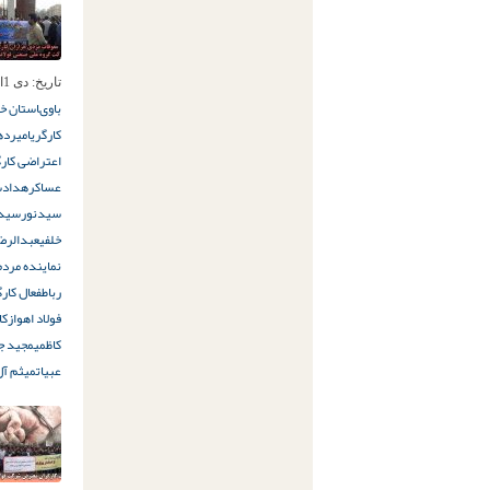
تاریخ:
دی 1ام, 1397
باوى
استان خ
کارگری
امیرده
اعتراضی کارگ
عساکره
دادس
سیدنور
سید
خلفی
عبدالرض
نماینده مردم
رباط
فعال کارگ
فولاد اهواز
کا
کاظمی
مجید جل
عبیات
میثم آل