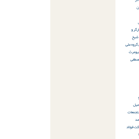
ن
رگر و
 شیخ
 گروه ملی
یومرث
صطفی
عیل
تجمعات
مد
ت فولاد