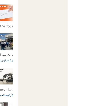
تاریخ:
آبان 12ام, 1398
تاریخ:
مهر 3ام, 1398
اراک
کارگران ه
تاریخ:
اردیبهشت 
کارگر
سنندج