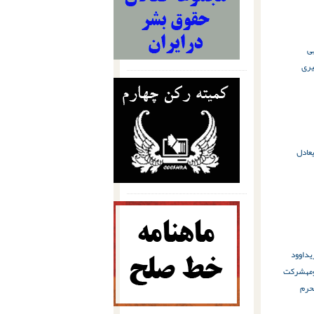
ی
ری
عادل
ی
داوود
مه
شرکت
حرم