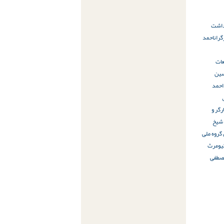
زداشت
گران
احمد
ات
ین
حمد
رگر و
 شیخ
 گروه ملی
یومرث
صطفی