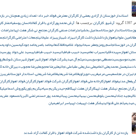
استاندار خوزستان از آزادی بعضی از کارگران معترض فولاد خبر داد؛ تعداد زیادی همچنان در با
آرشیو
کارگران
آرش محمدپور
آزادی با قرار کفالت
احسان یوسفی
احضار کار
گروه:
,
برچسب ها:
وزستان
استاندار خوزستان
اسماعیل بخشی
اعتراضات صنفی کارگران مجتمع نی شکر هفت تپه
اعتراضات
قان
امین علوانی
اهواز
بازداشت
بازداشت کارگران
بهزاد شهبازی
بهزاد عليخانى
تجمعات اعتراضی کارگران
تجمع
ران در خوزستان
جاسم رومزی
جعفر سبحانی
جواد غلامی
حافظ کنعانی
حامد باصری
حامد جودکی
حسین داودی
حس
تان اهواز
سپیده قلیان
سهراب نعامی
سید حبیب طباطبائی
سید حبیب طباطبایی
سید علی جواد پور
سیدا
مجیدموسوی
سیدمصطفی موسوی
سیدمیثم آل مهدی
شرکت فولاد اهواز
شهر اهواز
شهرستان شوش
طارق
ا دستی
عسل محمدی
علی اتمامی
علی ساری
علی عقبا
علی نجاتی
علیرضا محجوب
علیرضا محجوب دبیرکل خانه کا
 تهران در مجلس
عیسی مرعی
غریب حویزاوی
غلامرضا شریعتی
غلامرضا شریعتی، استاندار خوزستان
فریبرز
ری
فعال مدنی
فولاد اهواز
کارخانه ملی فولاد اهواز
کارگران شرکت فولاد اهواز
کارگران فولاد اهواز
کارگران
رگران مجتمع نیشکر هفت تپه
کارگران هفت تپه
کاظم حیدری
کریم سیاحی
کریم یاوری
کوروش اسماعیلی
ک
الی
مجید جنادله
محسن بلوطی
محسن بهبهانی
محسن پهباتی
محمد پور حسن
مرتضی اکبریان
مسعود عفری
م
 مهدی
میثم علی قنواتی
نیشکر هفت تپه
هفت تپه
یاسر ابراهیمیان
یازده تن از کارگران بازداشت‌شده شرکت فولاد اهواز با قرار کفالت آزاد شدند