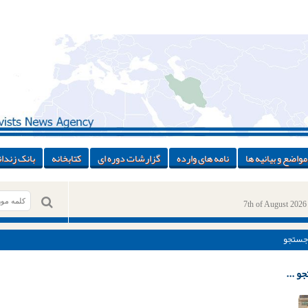
مواضع و بیانیه ها
نامه های وارده
گزارشات دوره ای
کتابخانه
بانک زندان
7th of August 2026
جستجو
و ...