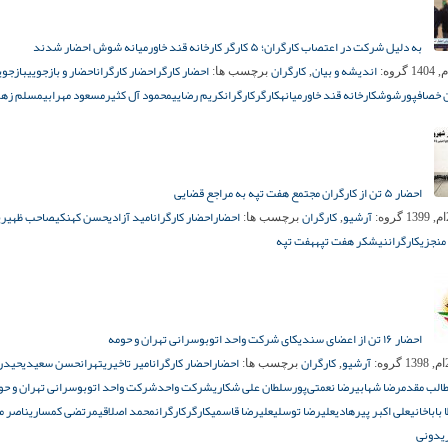
به دلیل شرکت در اعتصاب کارگران؛ ۵ کارگر کارخانه قند خاورمیانه شوش احضار شدند
اندیشه و بیان
کارگران
احضار کارگر
احضار کارگران
احضار و بازجویی
بازجوی
گروه:
,
برچسب ها:
خصافپور
شوش
کارخانه قند خاورمیانه
کارگر
کارگران
کریم رضایی
محمود آل کثیر
مسعود مهرابی
مسلم زهی
احضار ۵ تن از کارگران مجتمع هفت تپه به مراجع قضایی
آرشیو
کارگران
احضار
احضار کارگران
امید آزادی
حسن کهنکی
صاحب ظهیری
گروه:
,
برچسب ها:
منجزی
کارگران
نیشکر هفت تپه
هفت تپه
احضار ۱۶ تن از اعضای سندیکای شرکت واحد اتوبوسرانی تهران و حومه
آرشیو
کارگران
احضار
احضار کارگران
امیر تاخیری
تهران
حسن سعیدی
حیدر
گروه:
,
برچسب ها:
الب مقدم
رضا شهابی
رضا نعمتی‌پور
سلطان علی شکاری
شرکت واحد
شرکت واحد اتوبوسرانی تهران و حو
 باباخانی
علی اکبر پیرهادی
علیرضا توسلی
علیرضا قاسمی
کارگر
کارگران
محمد اصلاقی
مرتضی کمساری
ناصر م
یدونی