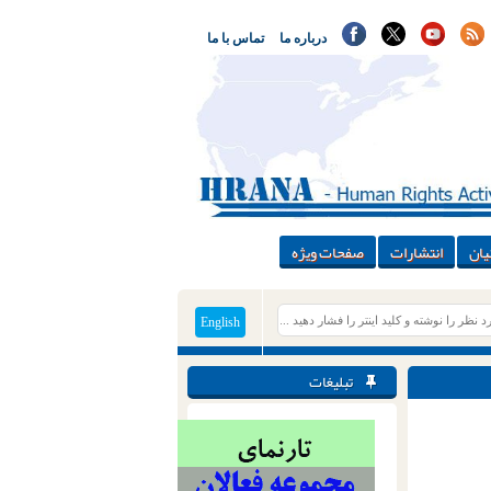
درباره ما
تماس با ما
یان
انتشارات
صفحات ویژه
English
تبلیغات