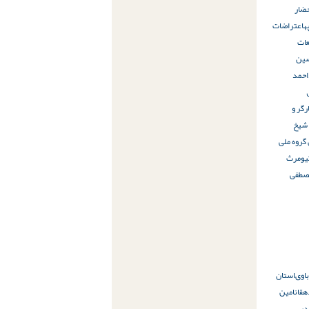
ضار
ه
اعتراضات
ات
ین
حمد
رگر و
 شیخ
 گروه ملی
یومرث
صطفی
باوى
استان
هقان
امین
در