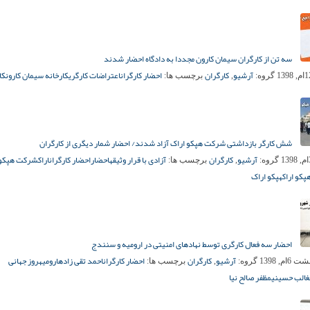
سه تن از کارگران سیمان کارون مجددا به دادگاه احضار شدند
آرشیو
کارگران
احضار کارگران
اعتراضات کارگری
کارخانه سیمان کارون
کا
گروه:
,
برچسب ها:
شش کارگر بازداشتی شرکت هپکو اراک آزاد شدند/ احضار شمار دیگری از کارگران
آرشیو
کارگران
آزادی با قرار وثیقه
احضار
احضار کارگران
اراک
شرکت هپکو
گروه:
,
برچسب ها:
پکو اراک
هپکو اراک
احضار سه فعال کارگری توسط نهادهای امنیتی در ارومیه و سنندج
آرشیو
کارگران
احضار کارگران
احمد تقی زاده
ارومیه
روز جهانی
6ام, 1398
گروه:
,
برچسب ها:
غالب حسینی
مظفر صالح نیا