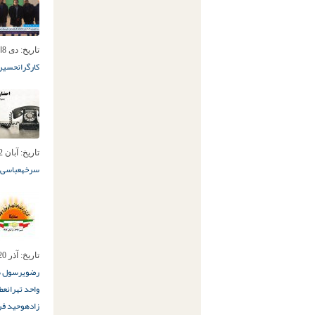
تاریخ:
دی 8ام, 1404
کارگران
حسین 
تاریخ:
آبان 2ام, 1399
سرخه
عباسی 
تاریخ:
آذر 20ام, 1398
رضوی
رسول ط
واحد تهران
عطا
زاده
وحید فر