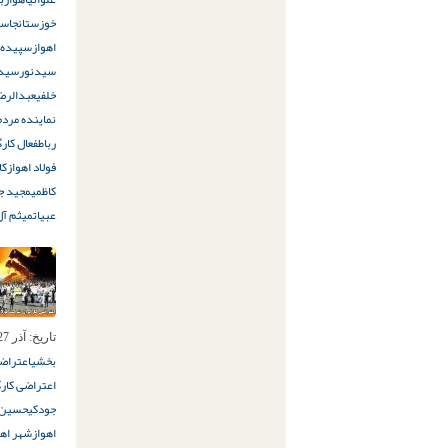
خوزستان
جاسم
اهواز
سپیده ق
سیدنور
سید
خلفی
عبدالرض
نماینده مردم
رباط
فعال کارگ
فولاد اهواز
کا
کاظمی
مجید جل
عبیات
میثم آل
تاریخ:
آذر 27ام, 1397
بخشی
اعتراض
اعتراضی کارگ
جودکی
حسین 
اهواز
شهر اهو