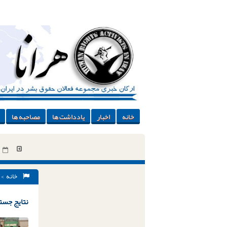
خانه
اخبار
یادداشت ها
مصاحبه ها
خانه
> 
نتایج جستج