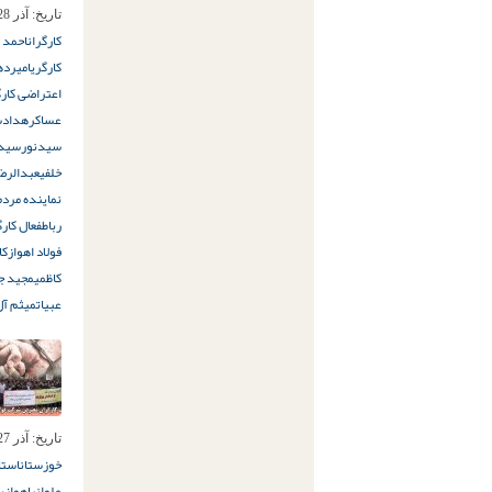
تاریخ:
آذر 28ام, 1397
کارگران
احمد 
کارگری
امیرده
اعتراضی کارگ
عساکره
دادس
سیدنور
سید
خلفی
عبدالرض
نماینده مردم
رباط
فعال کارگ
فولاد اهواز
کا
کاظمی
مجید جل
عبیات
میثم آل
تاریخ:
آذر 27ام, 1397
خوزستان
استا
علوانی
اهواز
ب