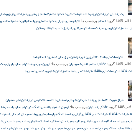
یک زندانی در زندان ارومیه اعدام شد/ تایید حکم اعدام ۲ متهم و رهایی یک زندانی از چوبه‌دار
اعدام
اتهام محاربه
اجرای حکم اعدام
ارومیه
اعدام‌
تایید حکم اعدام
دیو
1
گروه:
برچسب ها:
ز اعدام
زندان ارومیه
سرقت مسلحانه
سینا بهرامی
فرزاد سبحانی
قتل
لرستان
اعتراضات دی‌ماه ۱۴۰۴؛ آروین خیرخواهان در زندان شاهرود اعدام شد
slide
اعدام
اندیشه و بیان
آروین خیرخواهان
اتهام محاربه
اجرای حکم
1
گروه:
,
,
برچسب ها:
1404
اعتراضات دی 1404
اعتراضات دی ماه
اعدام‌
زندان شاهرود
شاهرود
محاربه
احراز هویت ۱۶ متهم پرونده «میدان شهدای اصفهان»؛ ادامه بلاتکلیفی در زندان‌های اصفهان
slide
زندانیان
آرمین غلامی
ابوالفضل دادگستر
اتهام محاربه
احمدرضا
1
گروه:
,
برچسب ها:
اعتراضات 1404
اعتراضات دی 1404
برگزاری جلسه دادگاه
پارسا جعفری
پرونده میدان شهدای اصفهان
ت
 رحیمی
جلسه دادگاه
حامد مهرعلیان
رومینا رحیمی
زندان دستگرد اصفهان
ستایش ساعدی
سجاد عابدی شاپ
ری
قتل
محاربه
محاکمه
مهدی اسدی
مهدی جعفری
مهدی منصوری
مهرداد بوئری
مهرداد بویری
میدان شهدا
میدا