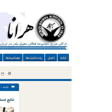
خانه
اخبار
یادداشت ها
مصاحبه ها
خانه
> 
نتایج جستج