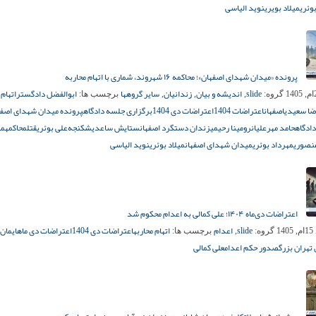
بوئری
میلاد بویری
نوید الیاسی
پرونده «میدان شهدای اصفهان»؛ محاکمه ۱۶ شهروند، شماری با اتهام محاربه
slide
اندیشه و بیان
زندانیان
سایر گروهها
ابوالفضل دادگستر
اتهام
گروه:
,
,
,
برچسب ها:
ضا سعیدی
اصفهان
اعتراضات 1404
اعتراضات دی 1404
برگزاری جلسه دادگاه
پرونده میدان شهدای اصفه
ادگاه
حامد مهرعلیان
رومینا رحیمی
زندان دستگرد اصفهان
ستایش ساعدی
شکنجه‌
علی بوئری
قتل
محاکمه
مه
نصوری
مهرداد بوئری
میدان شهدای اصفهان
میلاد بوئری
نوید الیاسی
اعتراضات دی‌ماه ۱۴۰۴؛ علی کمالی به اعدام محکوم شد
slide
اعدام
اتهام محاربه
اعتراضات دی 1404
اعتراضات دی ماه
ایمان
14
گروه:
,
برچسب ها:
تهران بزرگ
صدور حکم اعدام
علی کمالی