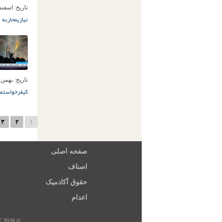
تاریخ:
اسفند 4ام, 04
نیازی
محاربه
تاریخ:
بهمن 30ام, 404
کیفرخواست
مح
۳
۲
۱
صفحه اصلی
اصناف
حقوق آکادمیک
اعدام
© 2026 کلیه حقوق این سایت متعلق به خبرگزاری هرانا، ارگان خبری مجموعه فعالان حقوق بشر در ایران است