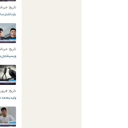
تاریخ:
خرداد 14ام, 05
بازداشت
زندان
تاریخ:
خرداد 9ام, 05
ویسی
شایان 
تاریخ:
فروردین 31ا
ولیدی
محمد م