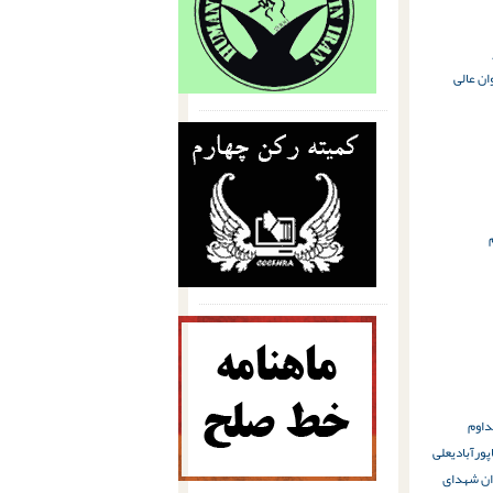
ان عالی
داوم
ورآبادی
علی
ن شهدای