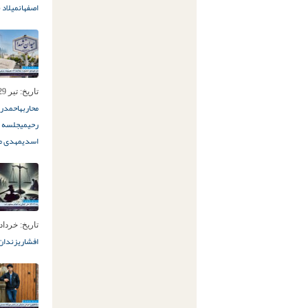
اصفهان
میلاد 
تاریخ:
تیر 29ام, 1405
محاربه
احمدر
رحیمی
جلسه د
اسدی
مهدی م
تاریخ:
خرداد 15ام, 05
افشاری
زندان 