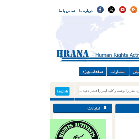
درباره ما
تماس با ما
یان
انتشارات
صفحات ویژه
English
تبلیغات