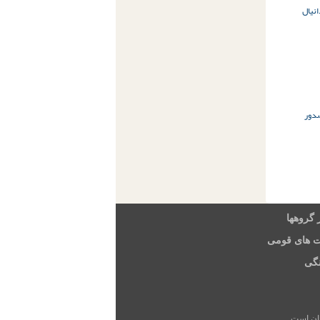
نیال
دور
 گروهها
ت های قومی
گی