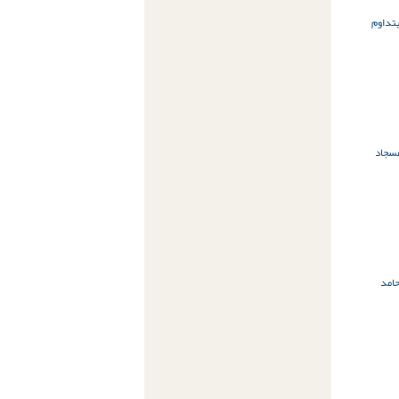
تداوم
سجاد
امد