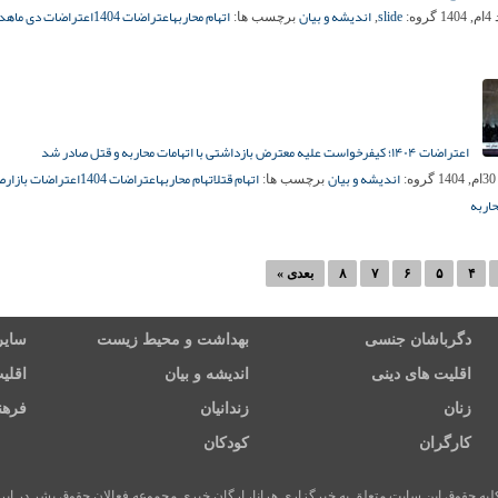
slide
اندیشه و بیان
اتهام محاربه
اعتراضات 1404
اعتراضات دی ماه
دا
14
گروه:
,
برچسب ها:
اعتراضات ۱۴۰۴؛ کیفرخواست علیه معترض بازداشتی با اتهامات محاربه و قتل صادر شد
اندیشه و بیان
اتهام قتل
اتهام محاربه
اعتراضات 1404
اعتراضات بازار
ص
1
گروه:
برچسب ها:
اربه
۴
۵
۶
۷
۸
بعدی »
دگرباشان جنسی
بهداشت و محیط زیست
سایر
اقلیت های دینی
اندیشه و بیان
اقلی
زنان
زندانیان
فرهن
کارگران
کودکان