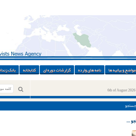
مواضع و بیانیه ها
نامه های وارده
گزارشات دوره ای
کتابخانه
بانک زندان
6th of August 2026
جستجو
و ...