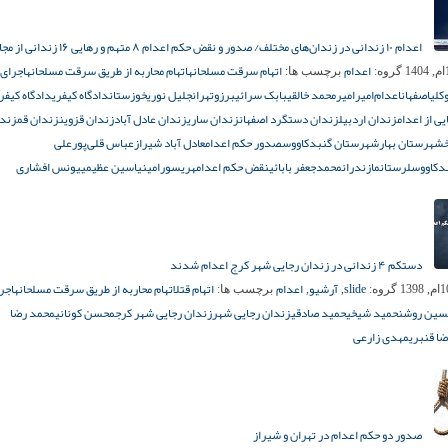
اعدام ۱۰ زندانی در زندان‌های مختلف/ صدور و نقض حکم اعدام ۸ متهم و رهایی ۱۶ زندانی از مجازات مرگ
اعدام
اتهام سرقت مسلحانه
اتهام محاربه از طریق سرقت مسلحانه
اجرای
گروه:
برچسب ها:
کلی
اصفهان
اعدام‌
امیر
امیرمحمد خالقی
بابک سرائی
برزو
تهران
جلیل نوری
خوزستان
دادگاه کیفری
دادگاه کیفر
ی از اعدام
زندان اردبیل
زندان دستگرد اصفهان
زندان ساری
زندان عادل آباد
زندان قزوین
زندان قم
زند
شهرستان بهار
شهرستان گنبدکاووس
صدور حکم اعدام
عادل آباد شیراز
عباس قلی‌پور
علی
دکاووس
لرستان
مازندران
محمدجعفر بابائی
نقض حکم اعدام
هریس
ورامین
یاسین عظیمی
یونس افشاری
دستکم ۴ زندانی در زندان رجایی شهر کرج اعدام شدند
slide
آرشیو
اعدام
اتهام قتل
اتهام محاربه از طریق سرقت مسلحانه
اجر
گروه:
,
,
برچسب ها:
سین روشن
حمید شیخی
حمید صادقی
زندان رجایی شهر
زندان رجایی شهر کرج
محسن کونانی
محمد رضا
ا قنبری
مهدی زارعی
صدور دو حکم اعدام در تهران و شیراز