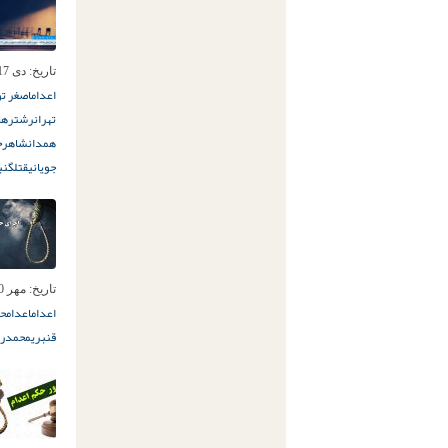
تاریخ:
دی 17ام, 1404
اعدام
اصغر تو
تهران
رشت
رهای
همدان
شاهرخ
جویانی
قتل
گنب
تاریخ:
مهر 10ام, 1398
اعدام
اعدام
ح
قنبری
محمدرض