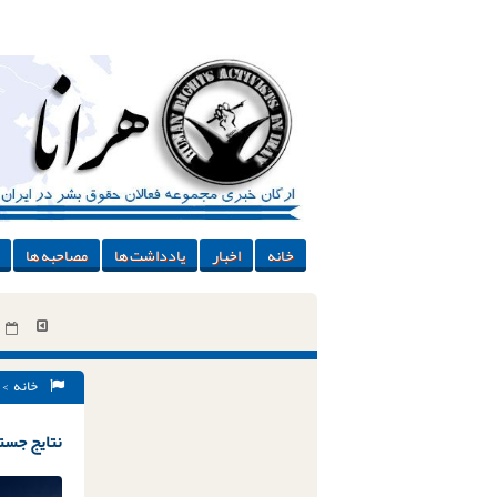
خانه
اخبار
یادداشت ها
مصاحبه ها
خانه
> 
نتایج جستج