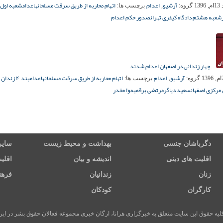
آرشیو
اعدام
اتهام محاربه از طریق سرقت مسلحانه
اعدام
شعبه اول 
139
گروه:
,
برچسب ها:
شعبه هشتم دادگاه کیفری تهران
صدور حکم اعدام
چهار زندانی در اصفهان اعدام شدند
آرشیو
اعدام
اتهام محاربه از طریق سرقت مسلحانه
اعدام
بند ۴ زند
گروه:
,
برچسب ها:
مرکزی اصفهان
سعید دیاگر
مرتضی برقمی
موا مخدر
دگرباشان جنسی
بهداشت و محیط زیست
سایر
اقلیت های دینی
اندیشه و بیان
اقلی
زنان
زندانیان
فرهن
کارگران
کودکان