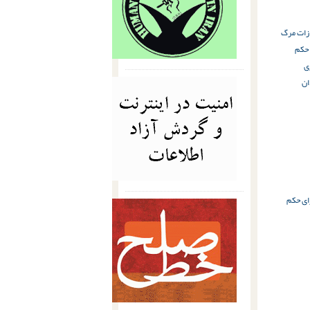
 حکم
ی
ان
ای حکم