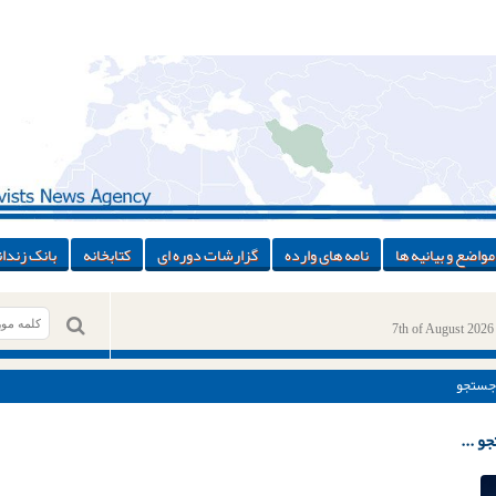
مواضع و بیانیه ها
نامه های وارده
گزارشات دوره ای
کتابخانه
بانک زندان
7th of August 2026
جستجو
و ...