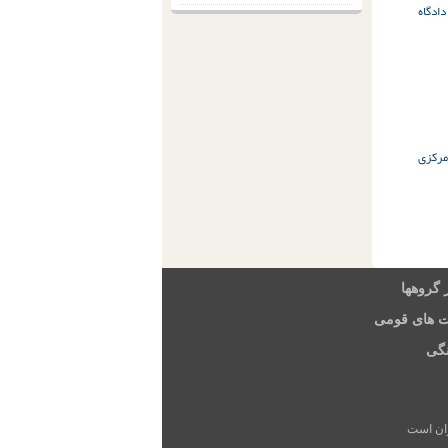
دادگاه
ان مرکزی
 گروهها
ت های قومی
گی