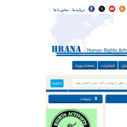
درباره ما
تماس با ما
یان
انتشارات
صفحات ویژه
English
تبلیغات