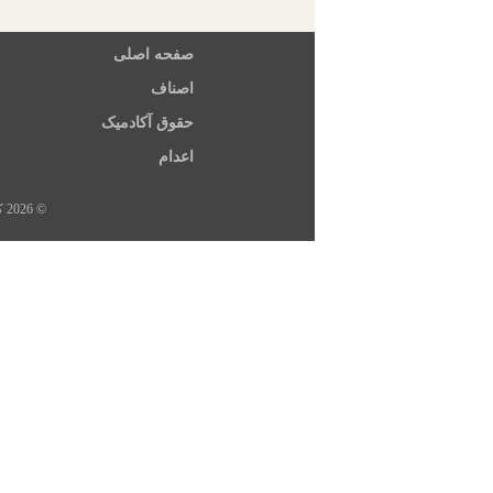
صفحه اصلی
اصناف
حقوق آکادمیک
اعدام
© 2026 کلیه حقوق این سایت متعلق به خبرگزاری هرانا، ارگان خبری مجموعه فعالان حقوق بشر در ایران است