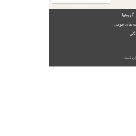
 گروهها
ت های قومی
گی