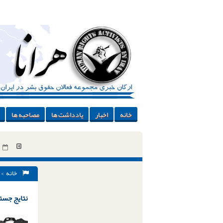
خانه
اخبار
یادداشت ها
مصاحبه ها
خانه
> 
نتایج جستج