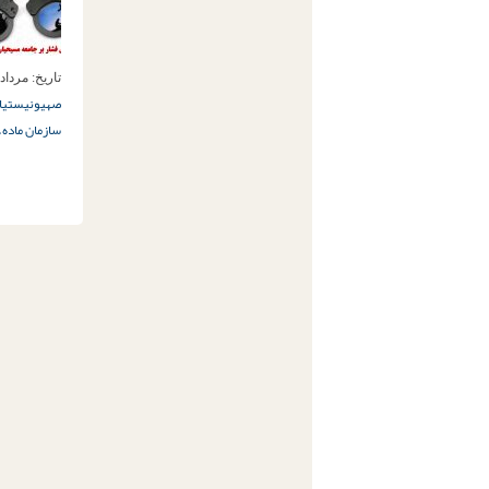
تاریخ:
مرداد 19ام, 397
صهیونیستی
ا
سازمان ماده۱۸