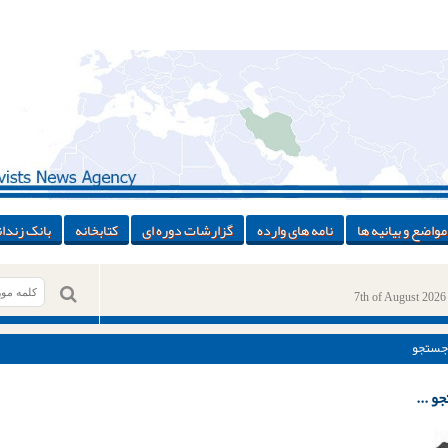
مواضع و بیانیه ها
نامه های وارده
گزارشات دوره ای
کتابخانه
بانک زندان
7th of August 2026
جستجو
و ...