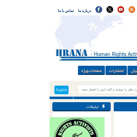
درباره ما
تماس با ما
یان
انتشارات
صفحات ویژه
English
تبلیغات