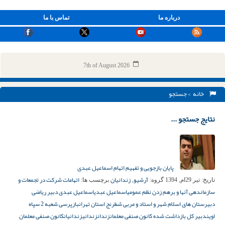
درباره ما
تماس با ما
7th of August 2026
خانه
> جستجو
نتایج جستجو ...
پایان بازجویی و تفهیم اتهام اسماعیل عبدی
آرشیو
زندانیان
اتهامات شرکت در تجمعات و
تاریخ:
تیر 29ام, 1394
گروه:
,
برچسب ها:
سازماندهی آنها و برهم زدن نظم عمومی
اسماعیل عبدی
اسماعیل عبدی دبیر ریاضی
دبیرستان های اسلام شهر و استاد و مربی شطرنج استان تهران
بازپرسی شعبه 2 سپاه
اوین
دبیر کل بازداشت شده کانون صنفی معلمان
زندان
زندانی
زندانیان
کانون صنفی معلمان