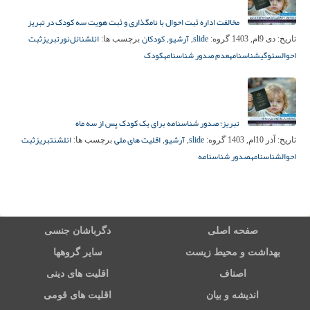
مخالفت اداره ثبت احوال با نامگذاری و ثبت هویت سه‌ کودک در تبریز
slide
آرشیو
کودکان
ائلشن
ائل‌نور
تبریز
ثبت
تاریخ:
دی 9ام, 1403
گروه:
,
,
برچسب ها:
احوال
سئوگی
شناسنامه
عدم صدور شناسنامه
کودک
تبریز؛ صدور شناسنامه برای یک کودک پس از سه ماه
slide
آرشیو
اقلیت های ملی
ائلشن
تبریز
ثبت
تاریخ:
آذر 10ام, 1403
گروه:
,
,
برچسب ها:
احوال
شناسنامه
صدور شناسنامه
صفحه اصلی
دگرباشان جنسی
بهداشت و محیط زیست
سایر گروهها
اصناف
اقلیت های دینی
اندیشه و بیان
اقلیت های قومی