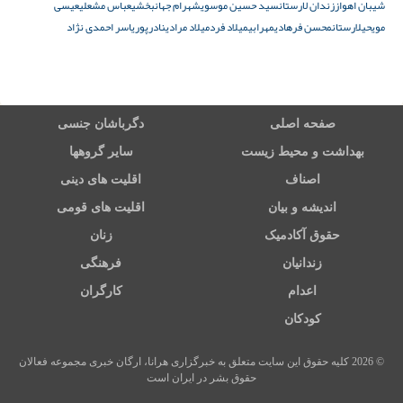
شیبان اهواز
زندان لارستان
سید حسین موسوی
شهرام جهانبخشی
عباس مشعلی
عیسی
مویحی
لارستان
محسن فرهادی
مهرابی
میلاد فرد
میلاد مرادی
نادرپور
یاسر احمدی نژاد
صفحه اصلی
دگرباشان جنسی
بهداشت و محیط زیست
سایر گروهها
اصناف
اقلیت های دینی
اندیشه و بیان
اقلیت های قومی
حقوق آکادمیک
زنان
زندانیان
فرهنگی
اعدام
کارگران
کودکان
© 2026 کلیه حقوق این سایت متعلق به خبرگزاری هرانا، ارگان خبری مجموعه فعالان
حقوق بشر در ایران است