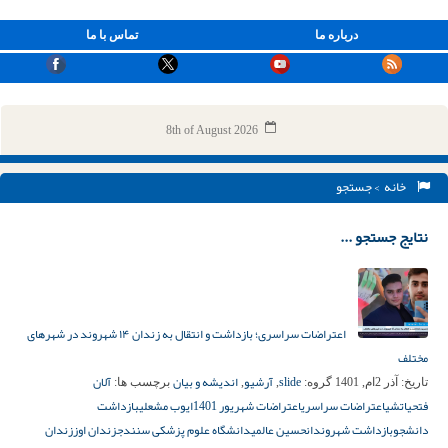
درباره ما
تماس با ما
8th of August 2026
خانه
> جستجو
نتایج جستجو ...
اعتراضات سراسری؛ بازداشت و انتقال به زندان ۱۴ شهروند در شهرهای
مختلف
slide
آرشیو
اندیشه و بیان
آلان
تاریخ:
آذر 2ام, 1401
گروه:
,
,
برچسب ها:
فتحی
اتشی
اعتراضات سراسری
اعتراضات شهریور 1401
ایوب مشعلی
بازداشت
دانشجو
بازداشت شهروندان
حسین عالمی
دانشگاه علوم پزشکی سنندج
زندان اوز
زندان