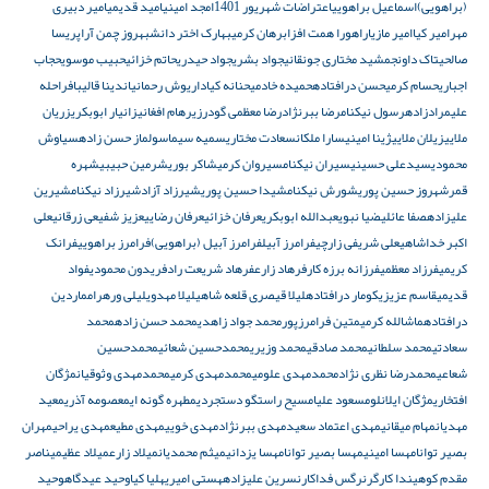
(براهویی)
اسماعیل براهویی
اعتراضات شهریور 1401
امجد امینی
امید قدیمی
امیر دبیری
مهر
امیر کیا
امیر مازیار
اهورا همت افزا
برهان کرمی
بهارک اختر دانش
بهروز چمن‌ آرا
پریسا
صالحی
تاک داون
جمشید مختاری جونقانی
جواد بشری
جواد حیدری
حاتم خزائی
حبیب موسوی
حجاب
اجباری
حسام کرمی
حسن درافتاده
حمیده خادمی
حنانه کیا
داریوش رحمانیان
دینا قالیباف
راحله
علیمرادزاده
رسول نیکنام
رضا ببرنژاد
رضا معظمی گودرزی
رهام افغانی
زانیار ابوبکری
زریان
ملایی
زیلان ملایی
ژینا امینی
سارا ملکان
سعادت مختاری
سمیه سیما
سولماز حسن‌ زاده
سیاوش
محمودی
سیدعلی حسینی
سیران نیکنام
سیروان کرمی
شاکر بوری
شرمین حبیبی
شهره
قمر
شهروز حسین‌ پوری
شورش نیکنام
شیدا حسین‌ پوری
شیرزاد آزاد
شیرزاد نیکنام
شیرین
علیزاده
صفا عائلی
ضیا نبوی
عبدالله ابوبکری
عرفان خزائی
عرفان رضایی
عزیز شفیعی زرقانی
علی
اکبر خداشاهی
علی شریفی زارچی
فرامرز آبیل
فرامرز آبیل (براهویی)
فرامرز براهویی
فرانک
کریمی
فرزاد معظمی
فرزانه برزه کار
فرهاد زارع
فرهاد شریعت راد
فریدون محمودی
فواد
قدیمی
قاسم عزیزی
کومار درافتاده
لیلا قیصری قلعه شاهی
لیلا مهدوی
لیلی ورهرام
ماردین
درافتاده
ماشالله کرمی
متین فرامرزپور
محمد جواد زاهدی
محمد حسن زاده
محمد
سعادتی
محمد سلطانی
محمد صادقی
محمد وزیری
محمدحسین شعائی
محمدحسین
شعاعی
محمدرضا نظری نژاد
محمدمهدی علومی
محمدمهدی کرمی
محمدمهدی وثوقیان
مژگان
افتخاری
مژگان ایلانلو
مسعود علیا
مسیح راستگو دستجردی
مطهره گونه ای
معصومه آذری
معید
مهدیان
مهام میقانی
مهدی اعتماد سعید
مهدی ببرنژاد
مهدی خویی
مهدی مطیع
مهدی یراحی
مهران
بصیر توانا
مهسا امینی
مهسا بصیر توانا
مهسا یزدانی
میثم محمدیان
میلاد زارع
میلاد عظیمی
ناصر
مقدم کوهی
ندا کارگر
نرگس فداکار
نسرین علیزاده
هستی امیری
هلیا کیا
وحید عیدگاه
وحید