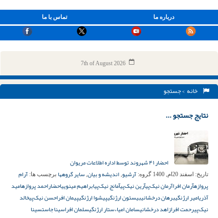
درباره ما
تماس با ما
7th of August 2026
خانه
> جستجو
نتایج جستجو ...
احضار ۴۱ شهروند توسط اداره اطلاعات مریوان
آرشیو
اندیشه و بیان
سایر گروهها
آرام
تاریخ:
اسفند 20ام, 1400
گروه:
,
,
برچسب ها:
پروازه
آرمان افرا
آرمان نیک‌پی
آرین نیک‌پی
آمانج نیک‌پی
ابراهیم مینویی
احضار
احمد پروازه
امید
آذری
امیر ارژنگی
برهان درخشانی
بیستون ارژنگی
پیشوا ارژنگی
پیمان افرا
حسن نیک‌پی
خالد
نیک‌پی
رحمت افرا
زاهد درخشانی
سامان امیاء
ستار ارژنگی
سلمان افرا
سینا جاست
سینا