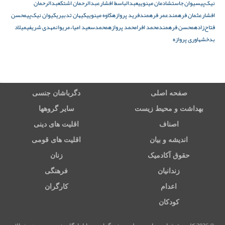
نیک‌پی
سیوان جاست
شادمان مینویی
عبدالباسط افشار
عبدالرحمان اشتک
عبدالرحمان
افشار
عثمان فرهمند
عمر فرهمند
فرید پروازه
کاوه مینویی
کیهان تدبیری
کیوان نیک‌پی
محسن
فتاح‌زاده
محسن فرهمند
محمد افرا
محمد پروازه
محمدسعید امیاء
مریوان
مهدی شریفی
میلاد
بدخش
هاوری پروازه
صفحه اصلی
دگرباشان جنسی
بهداشت و محیط زیست
سایر گروهها
اصناف
اقلیت های دینی
اندیشه و بیان
اقلیت های قومی
حقوق آکادمیک
زنان
زندانیان
فرهنگی
اعدام
کارگران
کودکان