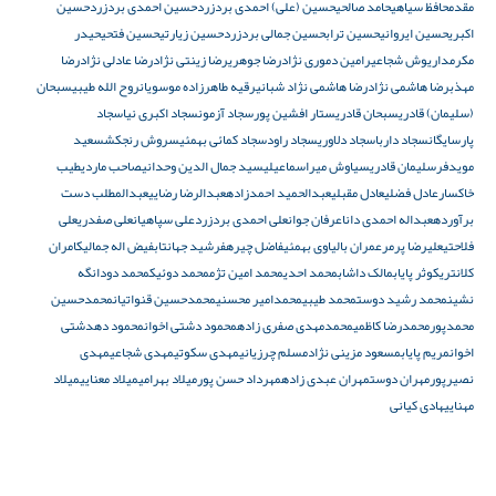
مقدم
حافظ سیاهی
حامد صالحی
حسین (علی) احمدی بردزرد
حسین احمدی بردزرد
حسین
اکبری
حسین ایروانی
حسین تراب
حسین جمالی بردزرد
حسین زیارتی
حسین فتحی
حیدر
مکرم
داریوش شجاعی
رامین دموری نژاد
رضا جوهری
رضا زینتی نژاد
رضا عادلی نژاد
رضا
مهذب
رضا هاشمی نژاد
رضا هاشمی نژاد شبانی
رقیه طاهرزاده موسویان
روح الله طیبی
سبحان
(سلیمان) قادری
سبحان قادری
ستار افشین پور
سجاد آزمون
سجاد اکبری نیا
سجاد
پارسایگان
سجاد داربا
سجاد دلاوری
سجاد راود
سجاد کمائی بهمئی
سروش رنجکش
سعید
مویدفر
سلیمان ‌قادری
سیاوش میراسماعیلی
سید جمال الدین وحدانی
صاحب ماردی
طیب
خاکسار
عادل فضلی
عادل مقبلی
عبدالحمید احمدزاده
عبدالرضا رضایی
عبدالمطلب دست
برآورده
عبداله احمدی دانا
عرفان جوان
علی احمدی بردزرد
علی سپاهیان
علی صفدری
علی
فلاحتی
علیرضا پرمر
عمران بالیاوی بهمئی
فاضل چیره
فرشید جهانتاب
فیض اله جمالی
کامران
کلانتری
کوثر پایاب
مالک داشاب
محمد احدی
محمد امین تژم
محمد دوئیک
محمد دودانگه
نشین
محمد رشید دوست
محمد طیبی
محمدامیر محسنی
محمدحسین قنواتیان
محمدحسین
محمدپور
محمدرضا کاظمی
محمدمهدی صفری زاده
محمود دشتی اخوان
محمود دهدشتی
اخوان
مریم پایاب
مسعود مزینی نژاد
مسلم چرزیانی
مهدی سکوتی
مهدی شجاعی
مهدی
نصیرپور
مهران دوست
مهران عبدی زاده
مهرداد حسن پور
میلاد بهرامی
میلاد معنایی
میلاد
مهنایی
هادی کیانی