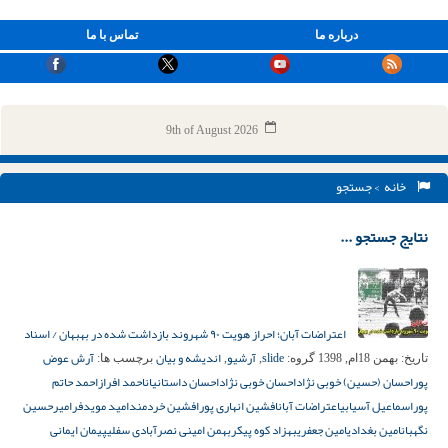
درباره ما
تماس با ما
9th of August 2026
خانه
> جستجو
نتایج جستجو ...
اعتراضات آبان؛ احراز هویت ۹۰ شهروند بازداشت شده در بهبهان / اسناد
slide
آرشیو
اندیشه و بیان
آرش عوض
تاریخ:
بهمن 18ام, 1398
گروه:
,
,
برچسب ها:
پور
احسان (حسین) خوبی نژاد
احسان خوبی نژاد
احسان داستانیان
احمد افراز
احمد حاتم
پور
اسماعیل آسیابی
اعتراضات آبان
افشین انهاری پور
افشین خردمند
امید مویدفر
امیرحسین
نگهبان
امین بغدادی
امین جعفری
بهزاد کوه پیکر
بهمن امینی نصرآبادی سفلی
پیمان ایمانی