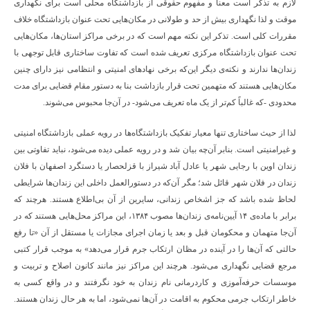
لازم به تذکر است معنا و مفهوم حقوقی از بازداشتگاه محلی است برای نگهداری
موقت و لذا نگهداری بیش از حد و طولانی در مکان‌هایی تحت عنوان بازداشتگاه خلاف
مقررات کلی است. تذکر این نکته مهم است که در برخی مراکز استان‌ها، مکان‌هایی
تحت عنوان بازداشتگاه مرکزی تعریف شده است که تفاوت ساختاری قابل توجهی با
زندان‌ها ندارند و نکته‌ی دیگر این‌که برخی نهادهای امنیتی و انتظامی نیز دارای چنین
مکان‌هایی هستند که متهمین تحت قرار بازداشت بنا به دستور مقام قضایی برای مدت
محدودی -که غالباً کم‌تر از یک ماه تعریف می‌‌شود- در آن‌جا محبوس می‌شوند.
لذا از حیث ساختاری تنها معیار تفکیک بازداشتگاه‌ها در رویه عملی بازداشتگاه امنیتی
و غیرامنیتی است. بنابر آن‌چه بیان شد و در رویه عملی دیده می‌شود، نباید تفاوتی بین
زندان اوین با رجایی شهر یا عادل آباد شیراز با قزلحصار یا دستگرد اصفهان با فلان
زندان در فلان شهر قائل شد؛ مگر آن‌که در دستورالعمل داخلی این زندان‌ها شرایطی
لحاظ شده باشد که جز اشخاص زندانی، سایرین از آن بی‌اطلاع هستند. هرچند که
برابر با ماده‌ی ۱۴ آیین‌نامه‌ی زندان‌ها مصوب ۱۳۸۴، این مراکز محل‌هایی هستند که در
آن‌جا متهمان و محکومان قبل و بعد یا زمان اجرای مجازات یا مستقل از آن «تا رفع
حالتی که آن‌ها را در آینده در مظان ارتکاب جرم قرار می‌دهد» به موجب قرار کتبی
مرجع قضایی نگهداری می‌شود. هرچند این مراکز نیز مانند کانون اصلاح و تربیت و
موسسات حرفه‌آموزی و کاردرمانی نام زندان به خود نگرفتند و در واقع کسی به
خاطر ارتکاب جرمی محکوم به اقامت در آن‌ها نمی‌شود، اما به هر حال زندان هستند.