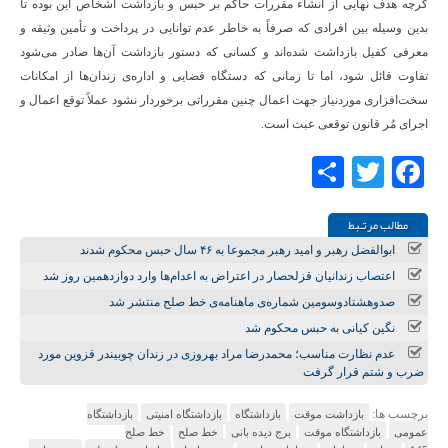
گرچه هدف نهایی از انشاء مقررات حاکم بر حبس و بازداشت اشخاص این بوده تا
بدین وسیله بین افرادی که صرفاً به خاطر عدم توانایی در پرداخت و تأمین وثیقه و
معرفی کفیل بازداشت شده‌اند و کسانی که دستور بازداشت آن‌ها صادر می‌شود
تفاوت قائل شود، اما تا زمانی که دستگاه قضایی و اداره‌ی زندان‌ها از امکانات
سخت‌افزاری موردنیاز جهت اعمال چنین مقرراتی برخوردار نشود عملاً توقع اعمال و
اجرای مُر قانون توقعی عبث است.
Share
Twitter
Facebook
مطالب مرتـبط
ابوالفضل رهبر و امید رهبر مجموعا به ۴۶ سال حبس محکوم شدند
اعتصاب زندانیان قزلحصار در اعتراض به اعدام‌ها وارد دوازدهمین روز شد
صدوهشتادوسومین شماره‌ی ماهنامه‌ی خط صلح منتشر شد
نگین کیانی به حبس محکوم شد
عدم نظارت مناسب؛ محمدرضا مراد بهروزی در زندان چوبیندر قزوین مورد
ضرب و شتم قرار گرفت
برچسب ها:
بازداشت موقت
بازداشتگاه
بازداشتگاه امنیتی
بازداشتگاه
عمومی
بازداشتگاه موقت
برج دیده بانی
خط صلح
خط صلح