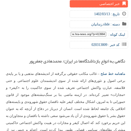
خبر اختصاصی
تاریخ : 1402/03/13
دسته :
slide
,
زندانیان
لینک کوتاه :
کد خبر : 020313809
نگاهی به انواع بازداشتگاه‌ها در ایران/ محمدهادی جعفرپور
ماهنامه خط صلح
– غالب مکاتب حقوقی برگرفته از اندیشه‌های مذهبی و یا بر پایه‌ی
برخی اصول و تئوری‌های ارائه شده از سوی اندیشمندان علوم اجتماعی و حتی
فلاسفه، عبارتِ واکنش اجتماعی تعریف شده از سوی حاکمیت را به «کیفر» و
«مجازات» تعبیر کرده‌اند. در ازمنه ماضی بنا بر سنگ‌نبشته‌های موجود از قانون
حمورابی تا به امروز، اشکال مختلف کیفر علیه ناقضان حقوق شهروندی و بایسته‌های
اخلاقی یک جامعه لحاظ شده است‌. انسان از دیرباز در دفاع از آن‌چه که به عنوان
حقوق بشر یا حقوق شهروندی از آن یاد می‌شود سعی داشته با ناقضان و متجاوزان به
این حریم برخورد کند که اعمال کیفر و مجازات در هیبت واکنش اجتماعی حاکمیتی
مشترک نظام‌های سیاسی قضایی ظهور پیدا کرده است. اعدام و حبس نیز از