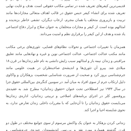
قدیمی‌ترین کیفرهای تعریف شده در تمامی مکاتب حقوقی است. هدف و غایت نهایی
تعریف شده برای انشاء کیفر حبس حقوق در قالب اهداف متعالی مجازات‌ها مانند
تربیت و بازپروری متخلف یا همان مجرم، ارعاب دیگران، تشفی خاطر بزه‌دیده و
امثالهم بوده است. از کیفر و مجازات متخلفان به عنوان سلاح و ابزار دفاع اجتماعی
یاد شده و هدف از این کیفر را برقراری نظم و امنیت می‌دانند.
همزمان با تغییرات اجتماعی و تحولات نظام‌های قضایی، تئوری‌های برخی مکاتب
مانند مکتب عدالت اجتماعی، عدالت اجتماعی نوین و غیره و نهادهایی مانند تعلیق
مراقبتی و زندان نیمه باز و امثالهم سبب زایش دانشی به نام علم زندان‌ها در قرن ۱۸
میلادی شد. پیرو آن تئوری‌ها و اندیشه‌ی صاحبنظران در هیبت علومی مانند
جرم‌شناسی بروز کرد و صحبت از ضرورت شناسایی شخصیت بزهکاران و واکاوی
دلیل ارتکاب جرم از سوی افراد به میان آمد. در سومین کنگره‌ی بین‌المللی حقوق جزا
در سال ۱۹۳۳ نیز اصطلاحی تحت عنوان «حقوق زندانیان» مطرح شد. به عقیده‌ی
پروفسور کلر در اجرای برنامه‌های اصلاحی و تربیتی زندانیان، اداره‌ی زندان‌ها
می‌بایست حقوق زندانیان را تا آن‌جایی که با مقررات داخلی زندان تعارض ندارد، به
نحوی شایسته احیا و اجرا کند.
زندانی کردن بزهکار به عنوان یک واکنش مرسوم از سوی جوامع مختلف در طول دو
قرن گذشته همواره مورد نقد و بررسی اندیشمندان حوزه‌ی جرم‌شناسی و