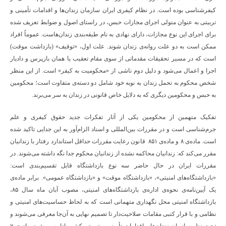
کیفرشناسی بوده است. در نظام کیفری ایران سازمان زندان‌ها و اقدامات تأمینی و
تربیتی به عنوان متولی اجرای مجازات حبس، در راستای اصول و ضوابط تعریف شده
برای اجرای این نوع مجازات، دارای نهادی به نام طبقه‌بندی زندان‌هاست. عموماً افراد
ممکن است به دو علت روانه‌ی زندان شوند. علت اول، «توقیف» (بازداشت موقت)
است که در مسیر تحقیقات مقدماتی از سوی مقام تعقیب یا همان بازپرس و دادیار
اجرا و اعمال می‌شود و دلیل دوم ناشی از «محکومیت به کیفر» است. از این منظر
شخص محکوم به تحمل زندان به نوبه خود شامل دو دسته‌ی متفاوت است؛ محکومین
به حبس و محکومین دیگری که به دلایل خاص قانونی در زندان به سر می‌برند.
تفکیک متهمین از محکومین یکی از آثار تفکرات جدید حقوق کیفری و علم
جرم‌شناسی است و در مقررات بین‌المللی و اسناد الزام‌آور به این جدایی تاکید شده
است. ماده‌ی ۸ و ماده‌ی ۸۵۱ قانون رعایت مقررات حداقل استاندارد رفتار با زندانیان
مقرر می‌کند که: زندانیان محاکمه نشده از زندانیان محکوم جدا نگه داشته می‌شوند. در
مقررات ایران در حال حاضر سه نوع بازداشتگاه قابل تقسیم‌بندی است:
«بازداشتگاه‌های امنیتی»، «بازداشتگاه موقت» و «بازداشتگاه عمومی». برابر ماده‌ی
یک آیین‌نامه‌ی نحوه‌ی اداره‌ی بازداشتگاه‌های امنیتی، مصوب آبان ماه سال ۸۵،
بازداشتگاه امنیتی محل نگهداری متهمانی است که به لحاظ حساسیت‌های امنیتی و
نظامی و با قرار کتبی مقامات صلاحیت‌دار تا تصمیم نهایی به آن‌جا معرفی می‌شوند و