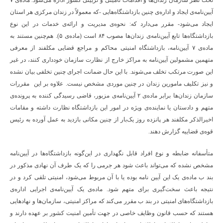
تحت نظر سازمان زندان‌ها و اقدامات تأمینی و تربیتی کشور اداره می‌شود. ماده‌ی ۷
آیین‌نامه‌ی ایجاد و اداره‌ی چنین بازداشتگاه‌هایی -که معمولاً در زندان مرکزی هر استان
ایجاد می‌شود- مقرر می‌دارد که: نحوه‌ی مدیریت و ارائه‌ی خدمات در این نوع
بازداشتگاه‌ها تابع آیین‌نامه‌ی زندان‌ها مصوب ۸۴ است (ماده‌ی ۵). هم‌چنین مستند به
ماده‌ی ۷ آیین‌نامه‌، بازداشتگاه امنیتی محاکم و مراجع قضایی مکلفند از معرفی
متهمین مشمولین آیین‌نامه به مراکز خارج از نظارت سازمان خودداری کنند، در غیر
این صورت مرتکب تخلف می‌شوند. با این حال ضمانت اجرای چنین تخلفی بیان نشده
و نیز تکلیف مامورین زندان در چنین موردی مشخص نیست. علاوه بر این مقررات
سازمان زندان‌ها برابر ماده‌ی ۲ آیین‌نامه‌ی مزبور، قاضی رسیدگی کننده به پرونده‌ی
متهم و دادستان یا نماینده‌ی ویژه در امور این بازداشتگاه نظارت داشته و مقامات
اخیرالذکر مکلفند هر پانزده روز یک‌بار از چنین مکانی بازدید به عمل آورده به رئیس
قوه‌ی قضاییه گزارش دهند.
متأسفانه ضابطه و نوع افراد قابل نگهداری در این‌گونه بازداشتگاه‌ها در آیین‌نامه
مشخص نشده که می‌تواند باعث شود هر جرمی را که یک طرف آن نهادی مذکور در
بند ب ماده‌ی یک این آیین نامه بوده یا با آن مربوط می‌شود، امنیتی تلقی کرد و در
نتیجه باعث سخت‌گیری برای متهم شود. ماده‌ی یک آیین‌نامه‌ی اجرایی اداره‌ی
بازداشتگاه‌های امنیتی در بند ب مقرر می‌کند که مراکز امنیتی، سازمان‌ها و نهادهایی
هستند که حسب قانون وظایف خاصی در جهت تأمین امنیت کشور بر عهده دارند و