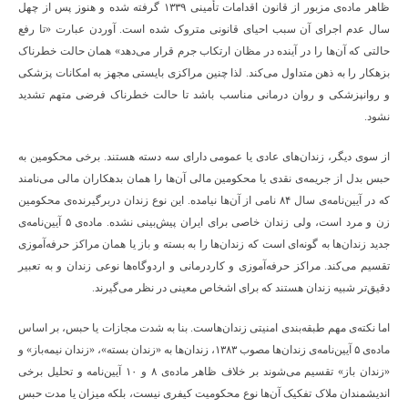
ظاهر ماده‌ی مزبور از قانون اقدامات تأمینی ۱۳۳۹ گرفته شده و هنوز پس از چهل
سال عدم اجرای آن سبب احیای قانونی متروک شده است. آوردن عبارت «تا رفع
حالتی که آن‌ها را در آینده در مظان ارتکاب جرم قرار می‌دهد» همان حالت خطرناک
بزهکار را به ذهن متداول می‌کند. لذا چنین مراکزی بایستی مجهز به امکانات پزشکی
و روانپزشکی و روان درمانی مناسب باشد تا حالت خطرناک فرضی متهم تشدید
نشود.
از سوی دیگر، زندان‌های عادی یا عمومی دارای سه دسته هستند. برخی محکومین به
حبس بدل از جریمه‌ی نقدی یا محکومین مالی آن‌ها را همان بدهکاران مالی می‌نامند
که در آیین‌نامه‌ی سال ۸۴ نامی از آن‌ها نیامده. این نوع زندان دربرگیرنده‌ی محکومین
زن و مرد است، ولی زندان خاصی برای ایران پیش‌بینی نشده. ماده‌ی ۵ آیین‌نامه‌ی
جدید زندان‌ها به گونه‌ای است که زندان‌ها را به بسته و باز یا همان مراکز حرفه‌آموزی
تقسیم می‌کند. مراکز حرفه‌آموزی و کاردرمانی و اردوگاه‌ها نوعی زندان و به تعبیر
دقیق‌تر شبیه زندان هستند که برای اشخاص معینی در نظر می‌گیرند.
اما نکته‌ی مهم طبقه‌بندی امنیتی زندان‌هاست. بنا به شدت مجازات یا حبس، بر اساس
ماده‌ی ۵ آیین‌نامه‌ی زندان‌ها مصوب ۱۳۸۳، زندان‌ها به «زندان بسته»، «زندان نیمه‌باز» و
«زندان باز» تقسیم می‌شوند بر خلاف ظاهر ماده‌ی ۸ و ۱۰ آیین‌نامه و تحلیل برخی
اندیشمندان ملاک تفکیک آن‌ها نوع محکومیت کیفری نیست، بلکه میزان یا مدت حبس