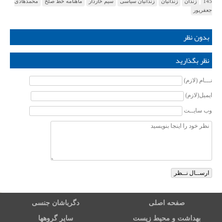
145
زندان
زندانیان
زندانیان سیاسی
سیم خاردار
ماهنامه خط صلح
محمدهادی
جعفرپور
بدون نظر
نظر بگذارید
نـــام (لازم)
ایمیل(لازم)
وب سایــت
صفحه اصلی
دگرباشان جنسی
بهداشت و محیط زیست
سایر گروهها