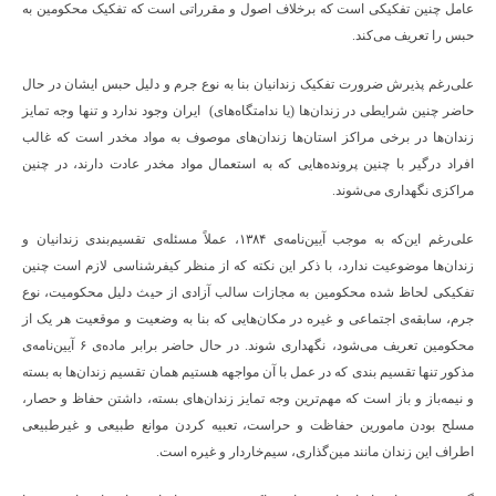
عامل چنین تفکیکی است که برخلاف اصول و مقرراتی است که تفکیک محکومین به
حبس را تعریف می‌کند.
علی‌رغم پذیرش ضرورت تفکیک زندانیان بنا به نوع جرم و دلیل حبس ایشان در حال
حاضر چنین شرایطی در زندان‌ها (یا ندامتگاه‌های) ایران وجود ندارد و تنها وجه تمایز
زندان‌ها در برخی مراکز استان‌ها زندان‌های موصوف به مواد مخدر است که غالب
افراد درگیر با چنین پرونده‌هایی که به استعمال مواد مخدر عادت دارند، در چنین
مراکزی نگهداری می‌شوند.
علی‌رغم این‌که به موجب آیین‌نامه‌ی ۱۳۸۴، عملاً مسئله‌ی تقسیم‌بندی زندانیان و
زندان‌ها موضوعیت ندارد، با ذکر این نکته که از منظر کیفرشناسی لازم است چنین
تفکیکی لحاظ شده محکومین به مجازات سالب آزادی از حیث دلیل محکومیت، نوع
جرم، سابقه‌ی اجتماعی و غیره در مکان‌هایی که بنا به وضعیت و موقعیت هر یک از
محکومین تعریف می‌شود، نگهداری شوند. در حال حاضر برابر ماده‌ی ۶ آیین‌نامه‌ی
مذکور تنها تقسیم بندی که در عمل با آن مواجهه هستیم همان تقسیم زندان‌ها به بسته
و نیمه‌باز و باز است که مهم‌ترین وجه تمایز زندان‌های بسته، داشتن حفاظ و حصار،
مسلح بودن مامورین حفاظت و حراست، تعبیه کردن موانع طبیعی و غیرطبیعی
اطراف این زندان مانند مین‌گذاری، سیم‌خاردار و غیره است.