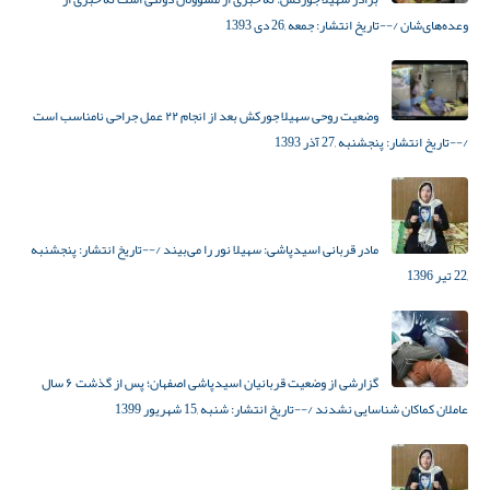
وعده‌های‌شان
/--تاریخ انتشار:
جمعه ,26 دی 1393
وضعیت روحی سهیلا جورکش بعد از انجام ۲۲ عمل جراحی نامناسب است
/--تاریخ انتشار:
پنجشنبه ,27 آذر 1393
مادر قربانی اسیدپاشی: سهیلا نور را می‌بیند
/--تاریخ انتشار:
پنجشنبه
,22 تیر 1396
گزارشی از وضعیت قربانیان اسیدپاشی اصفهان؛ پس از گذشت ۶ سال
عاملان کماکان شناسایی نشدند
/--تاریخ انتشار:
شنبه ,15 شهریور 1399