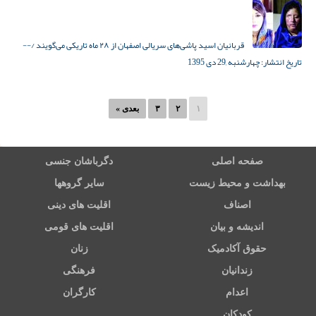
قربانیان اسید پاشی‌های سریالی اصفهان از ۲۸ ماه تاریکی می‌گویند
/--
تاریخ انتشار:
چهارشنبه ,29 دی 1395
۱
۲
۳
بعدی »
صفحه اصلی
دگرباشان جنسی
بهداشت و محیط زیست
سایر گروهها
اصناف
اقلیت های دینی
اندیشه و بیان
اقلیت های قومی
حقوق آکادمیک
زنان
زندانیان
فرهنگی
اعدام
کارگران
کودکان