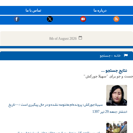
درباره ما
تماس با ما
8th of August 2026
خانه
> جستجو
نتایج جستجو ...
جست و جو برای "سهیلا جورکش"
سهیلا جورکش؛ پرونده‌ام مختومه نشده و در حال پیگیری است
/--تاریخ
انتشار:
جمعه ,29 تیر 1397
برادر سهیلا جورکش: نه خبری از مسوولان دولتی است نه خبری از